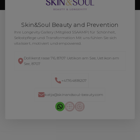
Skin&Soul Beauty and Prevention
Ihre Longevity Gallery (Mitglied SSAAMP) für Schönheit,
Selbstpflege und Transformation Mit uns fühlen Sie sich
vitalisiert, motiviert und empowered.
Dollikerstrasse 76, 8707 Uetikon am See, Uetikon am
See, 8707
+41764818207
katja@skinandsoul-beauty.com