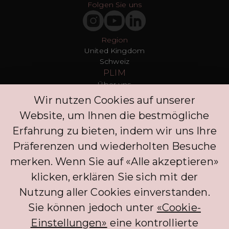
Folgen Sie uns
Region
United Kingdom
Schweiz
PLIM
Über uns
T&Cs
Wir nutzen Cookies auf unserer
Datenschutz
Website, um Ihnen die bestmögliche
Presse
Blogs
Erfahrung zu bieten, indem wir uns Ihre
Kontakt
Präferenzen und wiederholten Besuche
Kunden
merken. Wenn Sie auf «Alle akzeptieren»
FAQ
Anmelden
klicken, erklären Sie sich mit der
Entdecken Sie
Nutzung aller Cookies einverstanden.
Datenschutzrichtlinie
Kommentar hinterlassen
Sie können jedoch unter
«Cookie-
Klinik
Einstellungen»
eine kontrollierte
Concierge