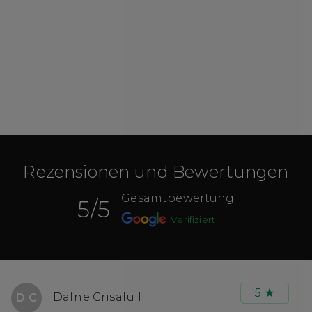
Rezensionen und Bewertungen
Gesamtbewertung
5
/5
Verifiziert
5
Dafne Crisafulli
D C