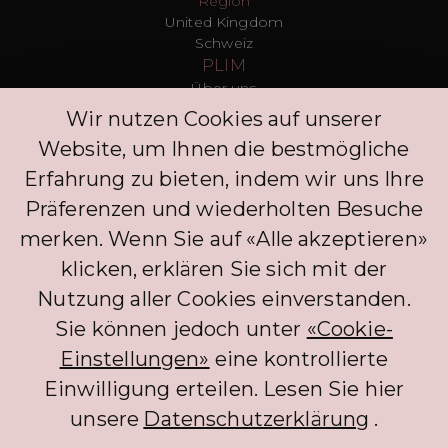
Region
United Kingdom
Schweiz
PLIM
Über uns
T&Cs
Wir nutzen Cookies auf unserer
Datenschutz
Website, um Ihnen die bestmögliche
Presse
Blogs
Erfahrung zu bieten, indem wir uns Ihre
Kontakt
Präferenzen und wiederholten Besuche
Kunden
merken. Wenn Sie auf «Alle akzeptieren»
FAQ
Anmelden
klicken, erklären Sie sich mit der
Entdecken Sie
Nutzung aller Cookies einverstanden.
Datenschutzrichtlinie
Kommentar hinterlassen
Sie können jedoch unter
«Cookie-
Klinik
Einstellungen»
eine kontrollierte
Concierge
Einwilligung erteilen. Lesen Sie hier
Anmelden
Partner
unsere
Datenschutzerklärung
.