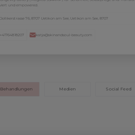
viert und empowered.
Dollikerstrasse 76, 8707 Uetikon am See, Uetikon am See, 8707
+41764818207
katja@skinandsoul-beauty.com
Behandlungen
Medien
Social Feed