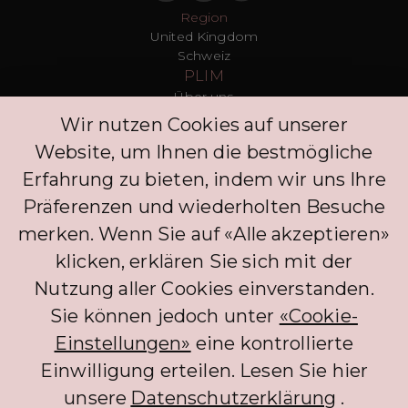
Region
United Kingdom
Schweiz
PLIM
Über uns
T&Cs
Wir nutzen Cookies auf unserer
Datenschutz
Website, um Ihnen die bestmögliche
Presse
Blogs
Erfahrung zu bieten, indem wir uns Ihre
Kontakt
Präferenzen und wiederholten Besuche
Kunden
merken. Wenn Sie auf «Alle akzeptieren»
FAQ
Anmelden
klicken, erklären Sie sich mit der
Entdecken Sie
Nutzung aller Cookies einverstanden.
Datenschutzrichtlinie
Kommentar hinterlassen
Sie können jedoch unter
«Cookie-
Klinik
Einstellungen»
eine kontrollierte
Concierge
Einwilligung erteilen. Lesen Sie hier
Anmelden
Partner
unsere
Datenschutzerklärung
.