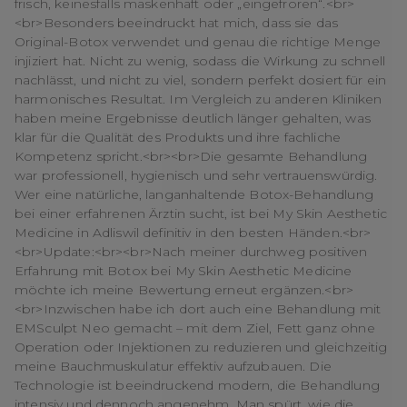
frisch, keinesfalls maskenhaft oder „eingefroren“.<br>
<br>Besonders beeindruckt hat mich, dass sie das
Original-Botox verwendet und genau die richtige Menge
injiziert hat. Nicht zu wenig, sodass die Wirkung zu schnell
nachlässt, und nicht zu viel, sondern perfekt dosiert für ein
harmonisches Resultat. Im Vergleich zu anderen Kliniken
haben meine Ergebnisse deutlich länger gehalten, was
klar für die Qualität des Produkts und ihre fachliche
Kompetenz spricht.<br><br>Die gesamte Behandlung
war professionell, hygienisch und sehr vertrauenswürdig.
Wer eine natürliche, langanhaltende Botox-Behandlung
bei einer erfahrenen Ärztin sucht, ist bei My Skin Aesthetic
Medicine in Adliswil definitiv in den besten Händen.<br>
<br>Update:<br><br>Nach meiner durchweg positiven
Erfahrung mit Botox bei My Skin Aesthetic Medicine
möchte ich meine Bewertung erneut ergänzen.<br>
<br>Inzwischen habe ich dort auch eine Behandlung mit
EMSculpt Neo gemacht – mit dem Ziel, Fett ganz ohne
Operation oder Injektionen zu reduzieren und gleichzeitig
meine Bauchmuskulatur effektiv aufzubauen. Die
Technologie ist beeindruckend modern, die Behandlung
intensiv und dennoch angenehm. Man spürt, wie die