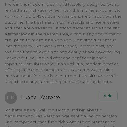
The clinic is modern, clean, and tastefully designed, with a
relaxed and high-quality feel from the moment you arrive.
<br><br>I did EMSculpt and was genuinely happy with the
outcome. The treatment is comfortable and non-invasive,
and after a few sessions I noticed better muscle tone and
a firmer look in the treated area, without any downtime or
disruption to my routine.<br><br>What stood out most
was the team. Everyone was friendly, professional, and
took the time to explain things clearly without overselling.
I always felt well looked after and confident in their
expertise.<br><br>Overall, it’s a well-run, modern practice
offering effective treatments in a calm and welcoming
environment. I’d happily recommend My Skin Aesthetic
Medicine to anyone looking for quality aesthetic care.
5
Luana D‘ettorre
L D
Ich hatte einen Hyaluron Termin und bin absolut
begeistert<br>Das Personal war sehr freundlich herzlich
und kompetent man fühlt sich vom ersten Moment an