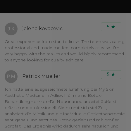
5
jelena kovacevic
J K
Great experience from start to finish! The team was caring,
professional and made me feel completely at ease. I’m
very happy with the results and would highly recommend
to anyone looking for quality skin care.
5
Patrick Mueller
P M
Ich hatte eine ausgezeichnete Erfahrung bei My Skin
Aesthetic Medicine in Adliswil für meine Botox-
Behandlung.<br><br>Dr. Nousinanou arbeitet äußerst
präzise und professionell. Sie nimmt sich viel Zeit,
analysiert die Mimik und die individuelle Gesichtsanatomie
sehr genau und setzt das Botox gezielt und mit großer
Sorgfalt. Das Ergebnis wirkt dadurch sehr natürlich und