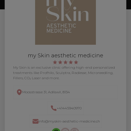
my Skin aesthetic medicine
My Skin is an exclusive clinic offering high-end personalized
treatments like Profhilo, Sculptra, Radiesse, Microneedling,
Fillers, CO₂ Laser and more.
Moosstrasse 31, Adliswil, 8134
+41445940970
info@myskin-aesthetic-medicine.ch