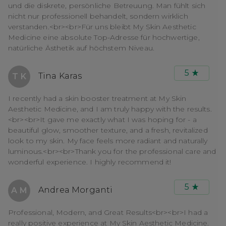
und die diskrete, persönliche Betreuung. Man fühlt sich
nicht nur professionell behandelt, sondern wirklich
verstanden.<br><br>Für uns bleibt My Skin Aesthetic
Medicine eine absolute Top-Adresse für hochwertige,
natürliche Ästhetik auf höchstem Niveau.
5
Tina Karas
T K
I recently had a skin booster treatment at My Skin
Aesthetic Medicine, and I am truly happy with the results.
<br><br>It gave me exactly what I was hoping for - a
beautiful glow, smoother texture, and a fresh, revitalized
look to my skin. My face feels more radiant and naturally
luminous.<br><br>Thank you for the professional care and
wonderful experience. I highly recommend it!
5
Andrea Morganti
A M
Professional, Modern, and Great Results<br><br>I had a
really positive experience at My Skin Aesthetic Medicine.