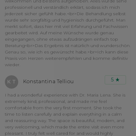
willkommen und bestens aufgehoben. Alles wurde sehe
professionell und verständlich erklärt, sodass ich mich
jederzeit sicher gefühlt habe.<br>Die Behandlung selbst
wurde sehr sorgfältig und hygienisch durchgeführt. Man
merkt sofort, dass hier mit viel Erfahrung und Fachwissen
gearbeitet wird. Auf meine Wünsche wurde genau
eingegangen, ohne etwas aufzudrängen einfach top
Beratung<br>Das Ergebnis ist natürlich und wunderschön.
Genau so, wie ich es gewünscht habe.<br>Ich kann diese
Praxis von Herzen weiterempfehlen und komme definitiv
wieder.
5
Konstantina Telliou
K T
I had a wonderful experience with Dr. Maria Lena. She is
extremely kind, professional, and made me feel
comfortable from the very first moment. She took the
time to listen carefully and explain everything in a calm
and reassuring way. The space is beautiful, modern, and
very welcoming, which made the entire visit even more
pleasant. I truly felt well cared for and would highly