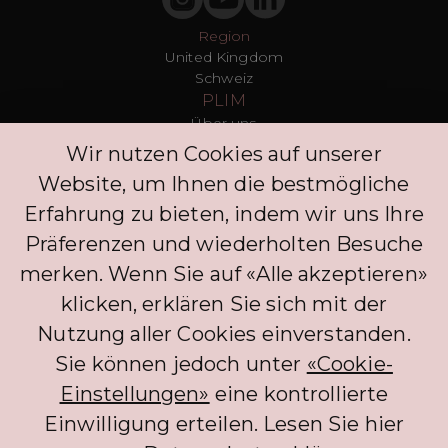
Region
United Kingdom
Schweiz
PLIM
Über uns
T&Cs
Wir nutzen Cookies auf unserer
Datenschutz
Website, um Ihnen die bestmögliche
Presse
Blogs
Erfahrung zu bieten, indem wir uns Ihre
Kontakt
Präferenzen und wiederholten Besuche
Kunden
merken. Wenn Sie auf «Alle akzeptieren»
FAQ
Anmelden
klicken, erklären Sie sich mit der
Entdecken Sie
Nutzung aller Cookies einverstanden.
Datenschutzrichtlinie
Kommentar hinterlassen
Sie können jedoch unter
«Cookie-
Klinik
Einstellungen»
eine kontrollierte
Concierge
Einwilligung erteilen. Lesen Sie hier
Anmelden
Partner