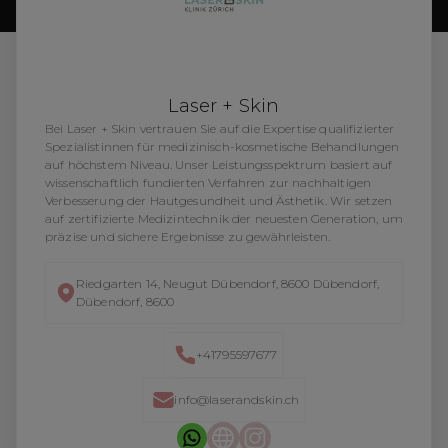
Laser + Skin
Bei Laser + Skin vertrauen Sie auf die Expertise qualifizierter
Spezialistinnen für medizinisch-kosmetische Behandlungen
auf höchstem Niveau. Unser Leistungsspektrum basiert auf
wissenschaftlich fundierten Verfahren zur nachhaltigen
Verbesserung der Hautgesundheit und Ästhetik. Wir setzen
auf zertifizierte Medizintechnik der neuesten Generation, um
präzise und sichere Ergebnisse zu gewährleisten.
Riedgarten 14, Neugut Dübendorf, 8600 Dübendorf,
Dübendorf, 8600
+41795597677
info@laserandskin.ch