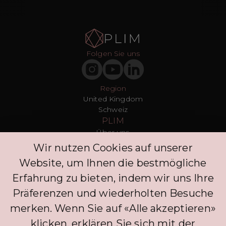
Folgen Sie uns
Region
United Kingdom
Schweiz
PLIM
Über uns
T&Cs
Wir nutzen Cookies auf unserer
Datenschutz
Website, um Ihnen die bestmögliche
Presse
Blogs
Erfahrung zu bieten, indem wir uns Ihre
Kontakt
Präferenzen und wiederholten Besuche
Kunden
merken. Wenn Sie auf «Alle akzeptieren»
FAQ
Anmelden
klicken, erklären Sie sich mit der