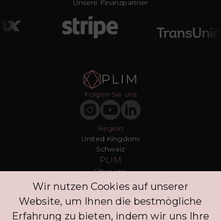
Unsere Finanzpartner
Folgen Sie uns
Region
United Kingdom
Schweiz
PLIM
Über uns
T&Cs
Wir nutzen Cookies auf unserer
Datenschutz
Website, um Ihnen die bestmögliche
Presse
Blogs
Erfahrung zu bieten, indem wir uns Ihre