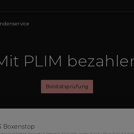
ndenservice
Mit PLIM bezahle
Bonitätsprüfung
3 Boxenstop
egworld bietet innovative Fettreduktionslösungen durch Ultraschall-Kavitatio