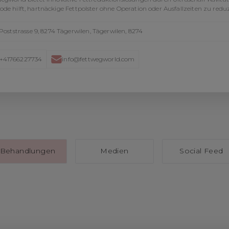
de hilft, hartnäckige Fettpolster ohne Operation oder Ausfallzeiten zu reduz
Poststrasse 9, 8274 Tägerwilen, Tägerwilen, 8274
+41766227734
info@fettwegworld.com
Behandlungen
Medien
Social Feed