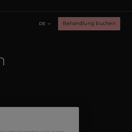
Behandlung buchen
DE
n
n. Diese schmerzfreie, nicht-invasive