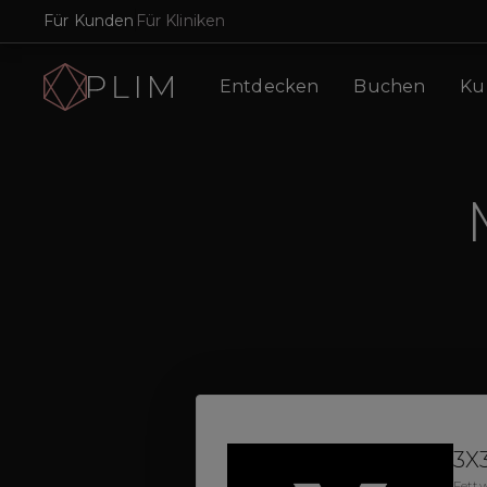
Für Kunden
Für Kliniken
Entdecken
Buchen
Ku
3X
Fettw