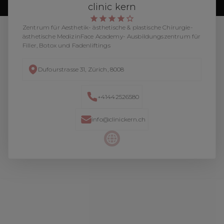
clinic kern
Zentrum für Aesthetik- ästhetische & plastische Chirurgie-
ästhetische MedizinFace Academy- Ausbildungszentrum für
Filler, Botox und Fadenliftings
Dufourstrasse 31, Zürich, 8008
+41442526580
info@clinickern.ch