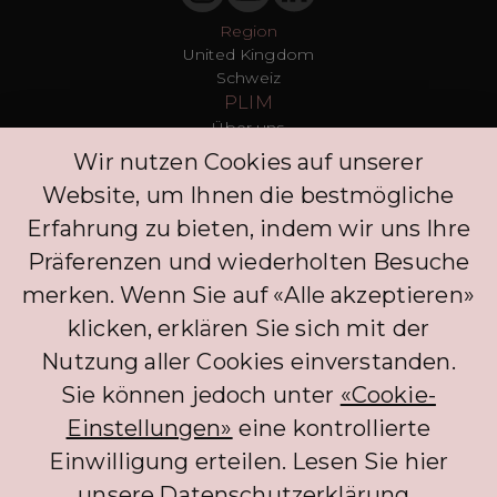
Region
United Kingdom
Schweiz
PLIM
Über uns
T&Cs
Wir nutzen Cookies auf unserer
Datenschutz
Website, um Ihnen die bestmögliche
Presse
Blogs
Erfahrung zu bieten, indem wir uns Ihre
Kontakt
Präferenzen und wiederholten Besuche
Kunden
merken. Wenn Sie auf «Alle akzeptieren»
FAQ
Anmelden
klicken, erklären Sie sich mit der
Entdecken Sie
Nutzung aller Cookies einverstanden.
Datenschutzrichtlinie
Kommentar hinterlassen
Sie können jedoch unter
«Cookie-
Klinik
Einstellungen»
eine kontrollierte
Concierge
Einwilligung erteilen. Lesen Sie hier
Anmelden
Partner
unsere
Datenschutzerklärung
.