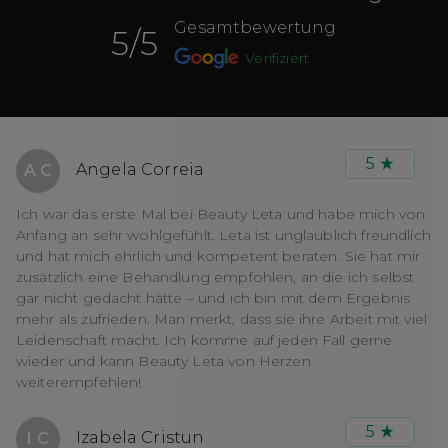
Gesamtbewertung
5
/5
Verifiziert
5
Angela Correia
A C
Ich war das erste Mal bei Beauty Leta und habe mich von
Anfang an sehr wohlgefühlt. Leta ist unglaublich freundlich
und hat mich ehrlich und kompetent beraten. Sie hat mir
zusätzlich eine Behandlung empfohlen, an die ich selbst
gar nicht gedacht hätte – und ich bin mit dem Ergebnis
mehr als zufrieden. Man merkt, dass sie ihre Arbeit mit viel
Leidenschaft macht. Ich komme auf jeden Fall gerne
wieder und kann Beauty Leta von Herzen
weiterempfehlen!
5
Izabela Cristun
I C