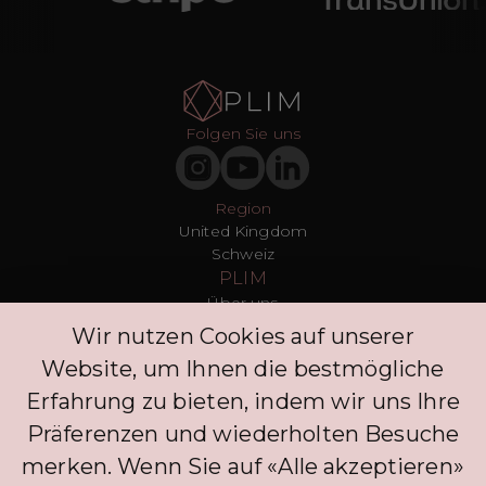
Folgen Sie uns
Region
United Kingdom
Schweiz
PLIM
Über uns
T&Cs
Wir nutzen Cookies auf unserer
Datenschutz
Website, um Ihnen die bestmögliche
Presse
Blogs
Erfahrung zu bieten, indem wir uns Ihre
Kontakt
Präferenzen und wiederholten Besuche
Kunden
merken. Wenn Sie auf «Alle akzeptieren»
FAQ