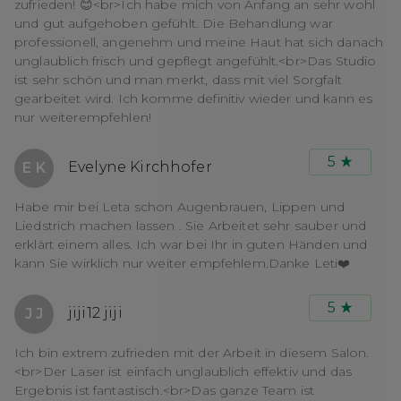
zufrieden! 😊<br>Ich habe mich von Anfang an sehr wohl
und gut aufgehoben gefühlt. Die Behandlung war
professionell, angenehm und meine Haut hat sich danach
unglaublich frisch und gepflegt angefühlt.<br>Das Studio
ist sehr schön und man merkt, dass mit viel Sorgfalt
gearbeitet wird. Ich komme definitiv wieder und kann es
nur weiterempfehlen!
5
Evelyne Kirchhofer
E K
Habe mir bei Leta schon Augenbrauen, Lippen und
Liedstrich machen lassen . Sie Arbeitet sehr sauber und
erklärt einem alles. Ich war bei Ihr in guten Händen und
kann Sie wirklich nur weiter empfehlem.Danke Leti❤️
5
jiji12 jiji
J J
Ich bin extrem zufrieden mit der Arbeit in diesem Salon.
<br>Der Laser ist einfach unglaublich effektiv und das
Ergebnis ist fantastisch.<br>Das ganze Team ist