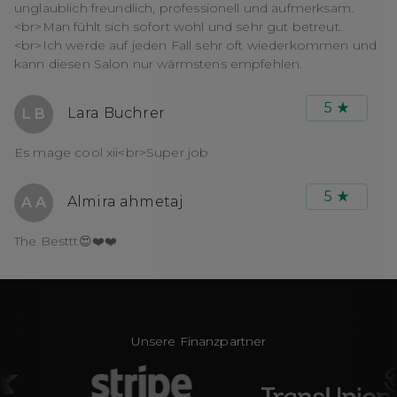
unglaublich freundlich, professionell und aufmerksam.
<br>Man fühlt sich sofort wohl und sehr gut betreut.
<br>Ich werde auf jeden Fall sehr oft wiederkommen und
kann diesen Salon nur wärmstens empfehlen.
5
Lara Buchrer
L B
Es mage cool xii<br>Super job
5
Almira ahmetaj
A A
The Besttt😍❤️❤️
Unsere Finanzpartner