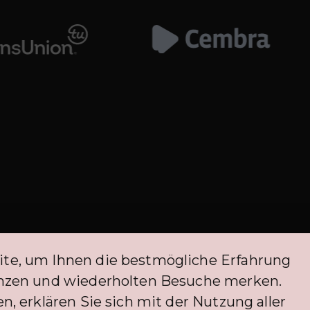
ite, um Ihnen die bestmögliche Erfahrung
itieren derzeit von einer Ausnahme von der FINMA-Regulierung. Die Befreiu
renzen und wiederholten Besuche merken.
müssen.
n, erklären Sie sich mit der Nutzung aller