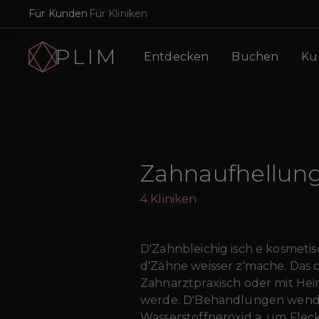
Für Kunden
Für Kliniken
Entdecken
Buchen
Ku
Zahnaufhellun
4
Kliniken
D'Zahnbleichig isch e kosmeti
d'Zähne weisser z'mache. Das 
Zahnarztpraxisch oder mit He
werde. D'Behandlungen wende
Wasserstoffperoxid a, um Fleck