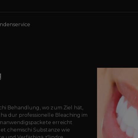
ndenservice
g
schi Behandlung, wo zum Ziel hät,
cha dur professionelle Bleaching im
imanwendigspackete erreicht
t chemischi Substanze wie
e und Verfärbigä z'lindre.