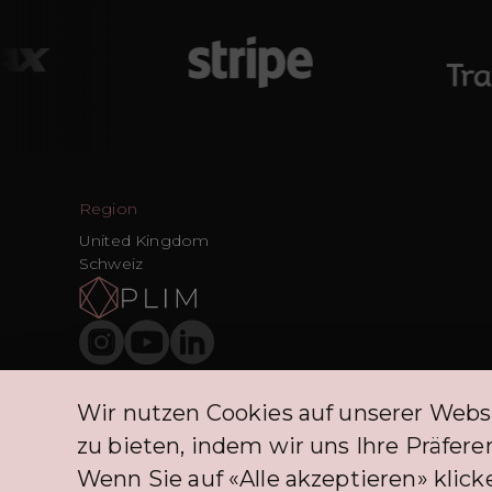
Region
United Kingdom
Schweiz
Wir nutzen Cookies auf unserer Webs
Die BNPL-Dienstleistungen, die PLIM CH-Kunden anbietet, prof
zu bieten, indem wir uns Ihre Präfe
Wenn Sie auf «Alle akzeptieren» klicke