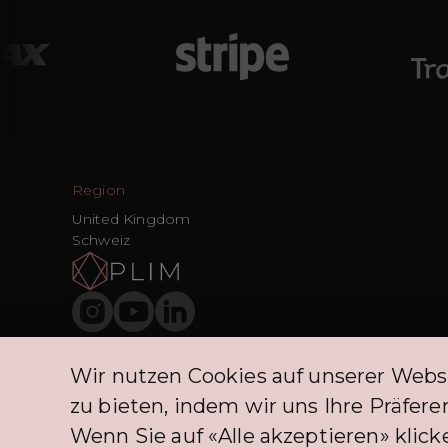
Region
United Kingdom
Schweiz
Wir nutzen Cookies auf unserer Webs
Die BNPL-Dienstleistungen, die PLIM CH-Kunden anbietet, prof
zu bieten, indem wir uns Ihre Präfe
Wenn Sie auf «Alle akzeptieren» klicke