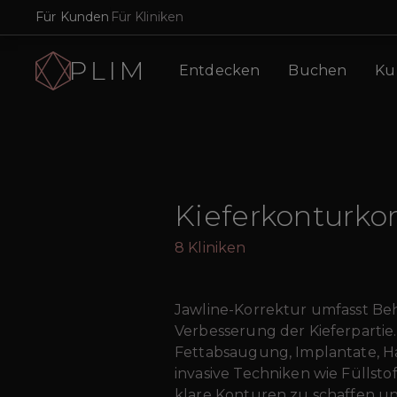
Für Kunden
Für Kliniken
Entdecken
Buchen
Ku
Kieferkonturkor
8
Kliniken
Jawline-Korrektur umfasst Be
Verbesserung der Kieferpartie.
Fettabsaugung, Implantate, H
invasive Techniken wie Füllstof
klare Konturen zu schaffen u