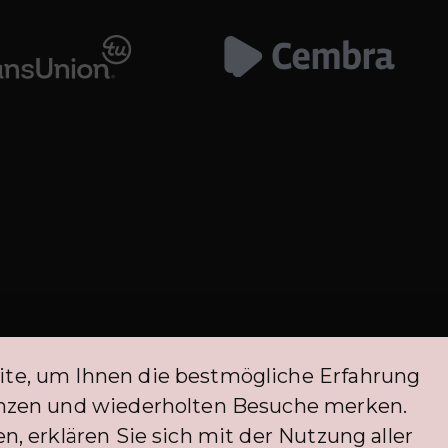
ite, um Ihnen die bestmögliche Erfahrung
itieren derzeit von einer Ausnahme von der FINMA-Regulierung. Die Befreiu
renzen und wiederholten Besuche merken.
müssen.
n, erklären Sie sich mit der Nutzung aller