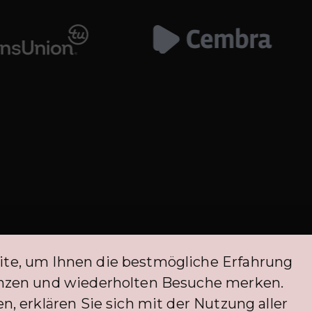
ite, um Ihnen die bestmögliche Erfahrung
itieren derzeit von einer Ausnahme von der FINMA-Regulierung. Die Befreiu
renzen und wiederholten Besuche merken.
müssen.
n, erklären Sie sich mit der Nutzung aller