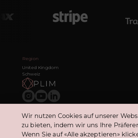
Region
United Kingdom
Schweiz
Wir nutzen Cookies auf unserer Webs
Die BNPL-Dienstleistungen, die PLIM CH-Kunden anbietet, prof
zu bieten, indem wir uns Ihre Präfe
Wenn Sie auf «Alle akzeptieren» klicke