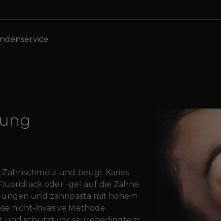
ndenservice
lung
n Zahnschmelz und beugt Karies
luoridlack oder -gel auf die Zähne
ülungen und zahnpasta mit hohem
ese nicht-invasive Methode
t und schützt vor säurebedingtem