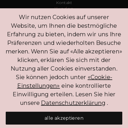
Kontakt
Kunden
FAQ
Wir nutzen Cookies auf unserer
Anmelden
Website, um Ihnen die bestmögliche
Entdecken Sie
Erfahrung zu bieten, indem wir uns Ihre
Datenschutzrichtlinie
Kommentar hinterlassen
Präferenzen und wiederholten Besuche
Klinik
merken. Wenn Sie auf «Alle akzeptieren»
Concierge
Anmelden
klicken, erklären Sie sich mit der
Partner
Nutzung aller Cookies einverstanden.
Sie können jedoch unter
«Cookie-
Die BNPL-Dienstleistungen, die PLIM CH-Kunden anbietet, profitieren
Einstellungen»
eine kontrollierte
derzeit von einer Ausnahme von der FINMA-Regulierung. Die Befreiung gilt
nicht, wenn Kunden für die BNPL-Dienste Zinsen zahlen müssen.
Einwilligung erteilen. Lesen Sie hier
unsere
Datenschutzerklärung
.
alle akzeptieren