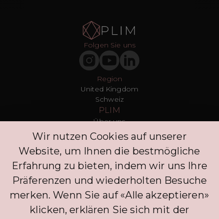
Folgen Sie uns
Region
United Kingdom
Schweiz
PLIM
Über uns
T&Cs
Wir nutzen Cookies auf unserer
Datenschutz
Website, um Ihnen die bestmögliche
Presse
Blogs
Erfahrung zu bieten, indem wir uns Ihre
Kontakt
Präferenzen und wiederholten Besuche
Kunden
merken. Wenn Sie auf «Alle akzeptieren»
FAQ
Anmelden
klicken, erklären Sie sich mit der
Entdecken Sie