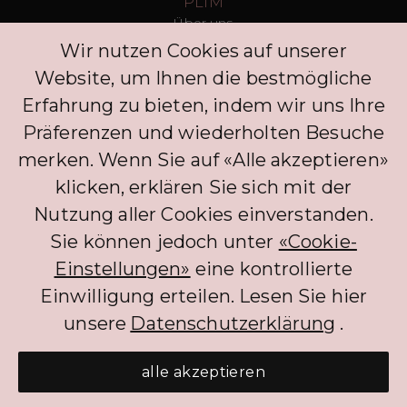
PLIM
Über uns
T&Cs
Wir nutzen Cookies auf unserer
Datenschutz
Website, um Ihnen die bestmögliche
Presse
Blogs
Erfahrung zu bieten, indem wir uns Ihre
Kontakt
Präferenzen und wiederholten Besuche
Kunden
merken. Wenn Sie auf «Alle akzeptieren»
FAQ
Anmelden
klicken, erklären Sie sich mit der
Entdecken Sie
Nutzung aller Cookies einverstanden.
Datenschutzrichtlinie
Kommentar hinterlassen
Sie können jedoch unter
«Cookie-
Klinik
Einstellungen»
eine kontrollierte
Concierge
Einwilligung erteilen. Lesen Sie hier
Anmelden
Partner
unsere
Datenschutzerklärung
.
alle akzeptieren
Die BNPL-Dienstleistungen, die PLIM CH-Kunden anbietet, profitieren
derzeit von einer Ausnahme von der FINMA-Regulierung. Die Befreiung gilt
nicht, wenn Kunden für die BNPL-Dienste Zinsen zahlen müssen.