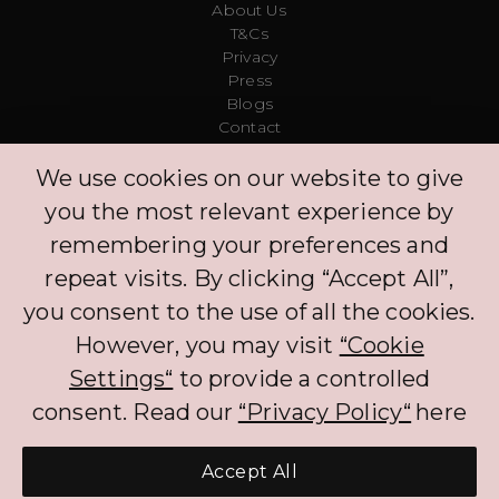
About Us
T&Cs
Privacy
Press
Blogs
Contact
Customer
We use cookies on our website to give
FAQ
Log in
you the most relevant experience by
Explore
remembering your preferences and
Protection Policy
Leave Us a Comment
repeat visits. By clicking “Accept All”,
Clinic
you consent to the use of all the cookies.
Concierge
However, you may visit
“Cookie
Log in
Partners
Settings“
to provide a controlled
consent. Read our
“Privacy Policy“
here
The BNPL services that PLIM offers to CH customers currently benefits from an
exemption to FINMA regulation. The exemption will not apply if customers
Accept All
are required to pay interest on the BNPL services. When processing the
personal data of customers, PLIM complies with the Federal Act on Data