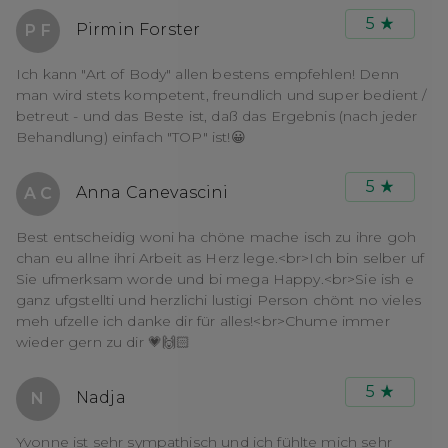
5
Pirmin Forster
P F
Ich kann "Art of Body" allen bestens empfehlen! Denn
man wird stets kompetent, freundlich und super bedient /
betreut - und das Beste ist, daß das Ergebnis (nach jeder
Behandlung) einfach "TOP" ist!😀
5
Anna Canevascini
A C
Best entscheidig woni ha chöne mache isch zu ihre goh
chan eu allne ihri Arbeit as Herz lege.<br>Ich bin selber uf
Sie ufmerksam worde und bi mega Happy.<br>Sie ish e
ganz ufgstellti und herzlichi lustigi Person chönt no vieles
meh ufzelle ich danke dir für alles!<br>Chume immer
wieder gern zu dir 💗🙌🏻
5
Nadja
N
Yvonne ist sehr sympathisch und ich fühlte mich sehr