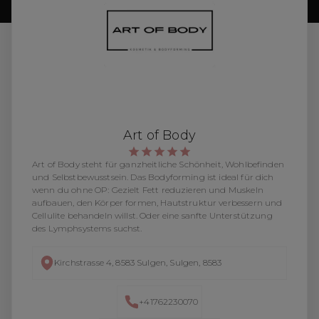
Art of Body
Art of Body steht für ganzheitliche Schönheit, Wohlbefinden
und Selbstbewusstsein. Das Bodyforming ist ideal für dich
wenn du ohne OP: Gezielt Fett reduzieren und Muskeln
aufbauen, den Körper formen, Hautstruktur verbessern und
Cellulite behandeln willst. Oder eine sanfte Unterstützung
des Lymphsystems suchst.
Kirchstrasse 4, 8583 Sulgen, Sulgen, 8583
+41762230070