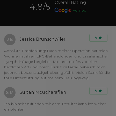
Overall Rating
4.8
/5
Verified
5
Jessica Brunschwiler
J B
Absolute Empfehlung! Nach meiner Operation hat mich
Yvonne mit ihren LPG-Behandlungen und brasilianischer
Lymphdrainage begleitet. Mit ihrer professionellen,
herzlichen Art und ihrem Blick fürs Detail habe ich mich
jederzeit bestens aufgehoben gefühlt. Vielen Dank für die
tolle Unterstützung auf meinem Heilungsweg!
5
Sultan Moucharafieh
S M
Ich bin sehr zufrieden mit dem Resultat kann ich weiter
empfehlen