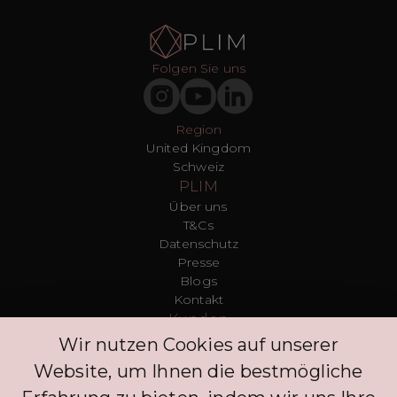
Folgen Sie uns
Region
United Kingdom
Schweiz
PLIM
Über uns
T&Cs
Datenschutz
Presse
Blogs
Kontakt
Kunden
FAQ
Wir nutzen Cookies auf unserer
Anmelden
Website, um Ihnen die bestmögliche
Entdecken Sie
Datenschutzrichtlinie