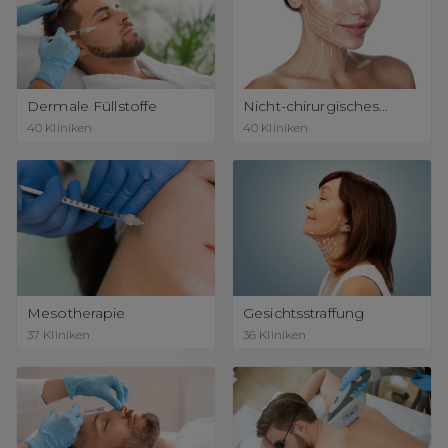
Dermale Füllstoffe
Nicht-chirurgisches
Facelifting
40
Kliniken
40
Kliniken
Mesotherapie
Gesichtsstraffung
37
Kliniken
36
Kliniken