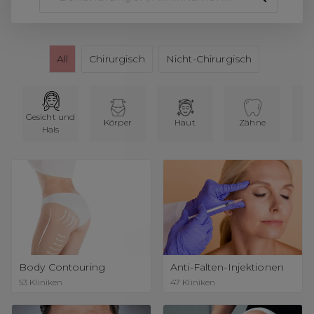
All
Chirurgisch
Nicht-Chirurgisch
Gesicht und
Körper
Haut
Zähne
B
Hals
Body Contouring
Anti-Falten-Injektionen
53
Kliniken
47
Kliniken