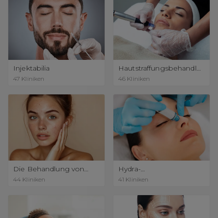
Injektabilia
Hautstraffungsbehandlu
ngen
47
Kliniken
46
Kliniken
Die Behandlung von
Hydra-
Aknenarben
Gesichtsbehandlung
44
Kliniken
41
Kliniken